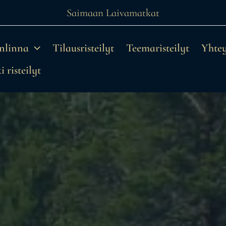
Saimaan Laivamatkat
onlinna
Tilausristeilyt
Teemaristeilyt
Yhtey
 risteilyt