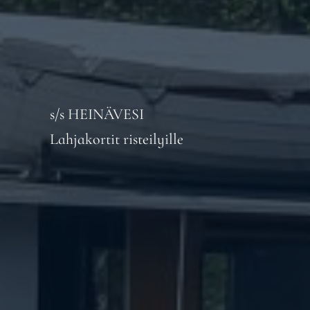
s/s HEINÄVESI
Lahjakortit risteilyille