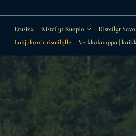
Siirry
sisältöön
Etusivu
Risteilyt Kuopio
Risteilyt Sav
Lahjakortit risteilylle
Verkkokauppa | kaikki