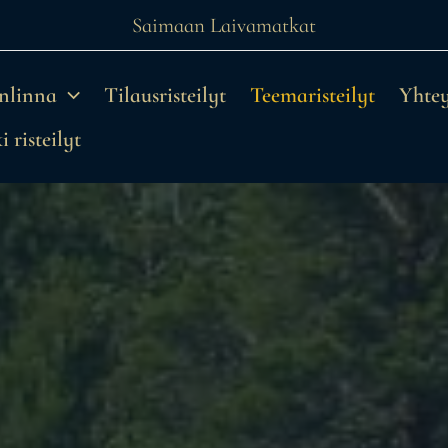
Saimaan Laivamatkat
onlinna
Tilausristeilyt
Teemaristeilyt
Yhtey
 risteilyt