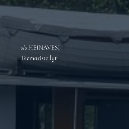
s/s HEINÄVESI
Teemaristeilyt