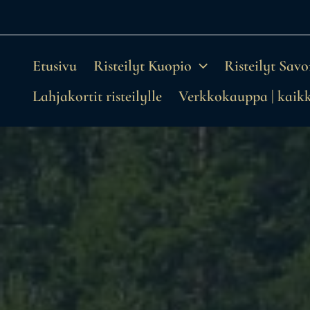
Siirry
sisältöön
Etusivu
Risteilyt Kuopio
Risteilyt Sav
Lahjakortit risteilylle
Verkkokauppa | kaikki