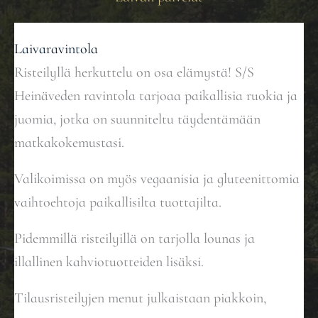
Laivaravintola
Risteilyllä herkuttelu on osa elämystä! S/S
Heinäveden ravintola tarjoaa paikallisia ruokia ja
juomia, jotka on suunniteltu täydentämään
matkakokemustasi.
Valikoimissa on myös vegaanisia ja gluteenittomia
vaihtoehtoja paikallisilta tuottajilta.
Pidemmillä risteilyillä on tarjolla lounas ja
illallinen kahviotuotteiden lisäksi.
Tilausristeilyjen menut julkaistaan piakkoin,