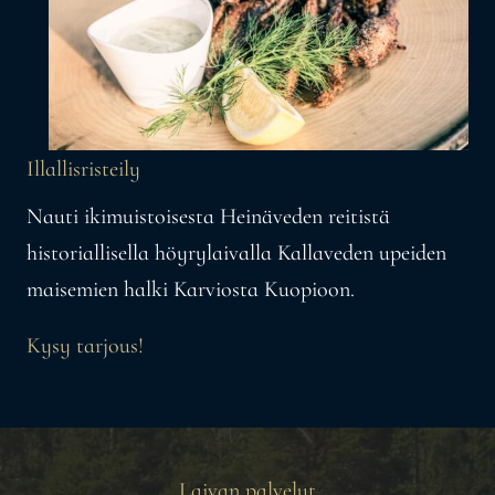
Illallisristeily
Nauti ikimuistoisesta Heinäveden reitistä
historiallisella höyrylaivalla Kallaveden upeiden
maisemien halki Karviosta Kuopioon.
Kysy tarjous!
Laivan palvelut