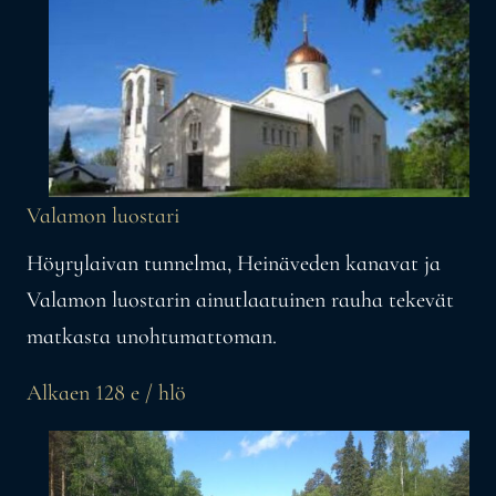
Valamon luostari
Höyrylaivan tunnelma, Heinäveden kanavat ja
Valamon luostarin ainutlaatuinen rauha tekevät
matkasta unohtumattoman.
Alkaen 128 e / hlö