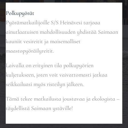
Polkupyörät
Pyörämatkailijoille S/S Heinävesi tarjoaa
ainutlaatuisen mahdollisuuden yhdistää Saimaan
kauniit vesireitit ja maisemalliset
maastopyöräilyreitit.
Laivalla on erityinen tila polkupyörien
kuljetukseen, joten voit vaivattomasti jatkaa
seikkailuasi myös risteilyn jälkeen.
Tämä tekee matkailusta joustavaa ja ekologista –
täydellistä Saimaan ystäville!