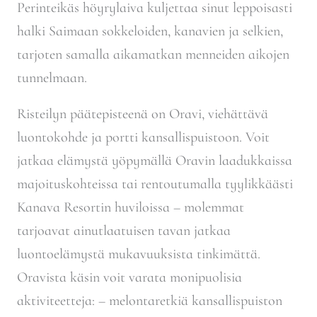
Perinteikäs höyrylaiva kuljettaa sinut leppoisasti
halki Saimaan sokkeloiden, kanavien ja selkien,
tarjoten samalla aikamatkan menneiden aikojen
tunnelmaan.
Risteilyn päätepisteenä on Oravi
, viehättävä
luontokohde ja portti kansallispuistoon. Voit
jatkaa elämystä yöpymällä
Oravin laadukkaissa
majoituskohteissa
tai rentoutumalla tyylikkäästi
Kanava Resortin huviloissa
– molemmat
tarjoavat ainutlaatuisen tavan jatkaa
luontoelämystä mukavuuksista tinkimättä.
Oravista käsin voit varata
monipuolisia
aktiviteetteja
: – melontaretkiä kansallispuiston