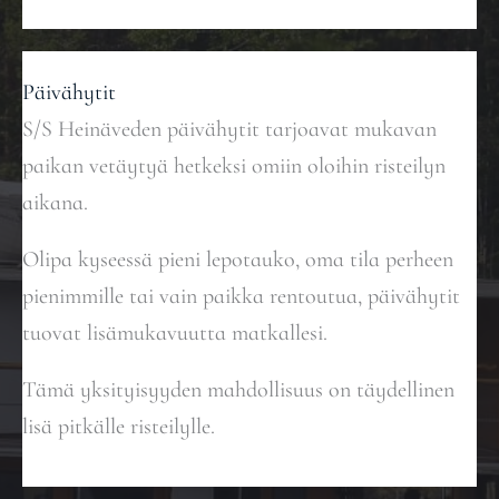
Päivähytit
S/S Heinäveden päivähytit tarjoavat mukavan
paikan vetäytyä hetkeksi omiin oloihin risteilyn
aikana.
Olipa kyseessä pieni lepotauko, oma tila perheen
pienimmille tai vain paikka rentoutua, päivähytit
tuovat lisämukavuutta matkallesi.
Tämä yksityisyyden mahdollisuus on täydellinen
lisä pitkälle risteilylle.