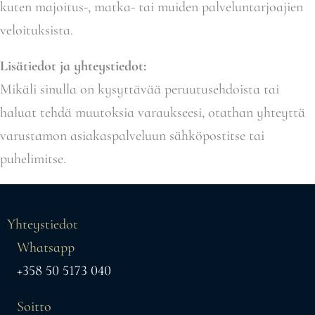
kuten majoitus-, matka- tai muiden palveluntarjoajien
veloituksista.
Lisätiedot ja yhteystiedot:
Mikäli sinulla on kysyttävää peruutusehdoista tai
haluat tehdä muutoksia varaukseesi, otathan yhteyttä
varustamon asiakaspalveluun sähköpostitse tai
puhelimitse.
Yhteystiedot
Whatsapp
+358 50 5173 040
Soitto