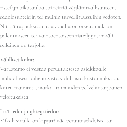
risteilyn aikataulua tai reittiä väyläturvallisuuteen,
sääolosuhteisiin tai muihin turvallisuussyihin vedoten.
Näissä tapauksissa asiakkaalla on oikeus maksun
palautukseen tai vaihtoehtoiseen risteilyyn, mikäli
sellainen on tarjolla.
Välilliset kulut:
Varustamo ei vastaa peruutuksesta asiakkaalle
mahdollisesti aiheutuvista välillisistä kustannuksista,
kuten majoitus-, matka- tai muiden palveluntarjoajien
veloituksista.
Lisätiedot ja yhteystiedot:
Mikäli sinulla on kysyttävää peruutusehdoista tai