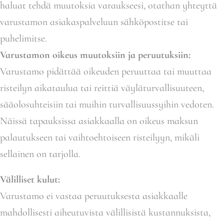
haluat tehdä muutoksia varaukseesi, otathan yhteyttä
varustamon asiakaspalveluun sähköpostitse tai
puhelimitse.
Varustamon oikeus muutoksiin ja peruutuksiin:
Varustamo pidättää oikeuden peruuttaa tai muuttaa
risteilyn aikataulua tai reittiä väyläturvallisuuteen,
sääolosuhteisiin tai muihin turvallisuussyihin vedoten.
Näissä tapauksissa asiakkaalla on oikeus maksun
palautukseen tai vaihtoehtoiseen risteilyyn, mikäli
sellainen on tarjolla.
Välilliset kulut:
Varustamo ei vastaa peruutuksesta asiakkaalle
mahdollisesti aiheutuvista välillisistä kustannuksista,