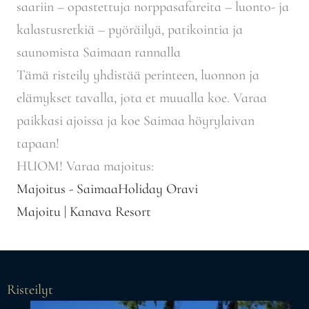
saariin – opastettuja norppasafareita – luonto- ja
kalastusretkiä – pyöräilyä, patikointia ja
saunomista Saimaan rannalla
Tämä risteily yhdistää
perinteen, luonnon ja
elämykset
tavalla, jota et muualla koe. Varaa
paikkasi ajoissa ja koe Saimaa höyrylaivan
tapaan!
HUOM! Varaa majoitus:
Majoitus - SaimaaHoliday Oravi
Majoitu | Kanava Resort
Risteilyt